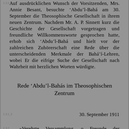
Auf ausdrücklichen Wunsch der Vorsitzenden, Mrs.
1.3:1
Annie Besant, besuchte
‘Abdu’l-Bahá
am 30.
September die Theosophische Gesellschaft in ihrem
neuen Zentrum. Nachdem Mr. A. P. Sinnett kurz die
Geschichte der Gesellschaft vorgetragen und
freundliche Willkommensworte gesprochen hatte,
erhob sich
‘Abdu’l-Bahá
und hielt vor der
zahlreichen Zuhörerschaft eine Rede über die
unterscheidenden Merkmale der
Bahá’í-
Lehren,
wobei Er die eifrige Suche der Gesellschaft nach
Wahrheit mit herzlichen Worten würdigte.
Rede
‘Abdu’l-Bahás
im Theosophischen
Zentrum
30. September 1911
1.3:1_3
»Verehrte Versammlung, o Freunde der
1.3:2