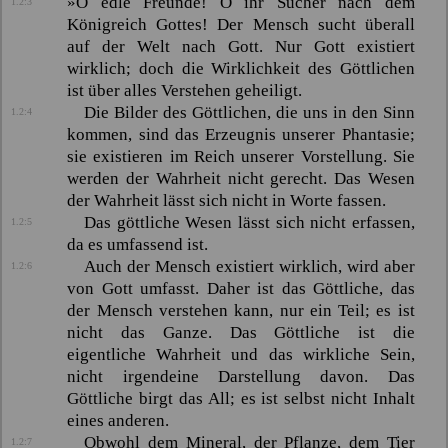
»O edle Freunde! O ihr Sucher nach dem
1.2:3
Königreich Gottes! Der Mensch sucht überall
auf der Welt nach Gott. Nur Gott existiert
wirklich; doch die Wirklichkeit des Göttlichen
ist über alles Verstehen geheiligt.
Die Bilder des Göttlichen, die uns in den Sinn
1.2:4
kommen, sind das Erzeugnis unserer Phantasie;
sie existieren im Reich unserer Vorstellung. Sie
werden der Wahrheit nicht gerecht. Das Wesen
der Wahrheit lässt sich nicht in Worte fassen.
Das göttliche Wesen lässt sich nicht erfassen,
1.2:5
da es umfassend ist.
Auch der Mensch existiert wirklich, wird aber
1.2:6
von Gott umfasst. Daher ist das Göttliche, das
der Mensch verstehen kann, nur ein Teil; es ist
nicht das Ganze. Das Göttliche ist die
eigentliche Wahrheit und das wirkliche Sein,
nicht irgendeine Darstellung davon. Das
Göttliche birgt das All; es ist selbst nicht Inhalt
eines anderen.
Obwohl dem Mineral, der Pflanze, dem Tier
1.2:7