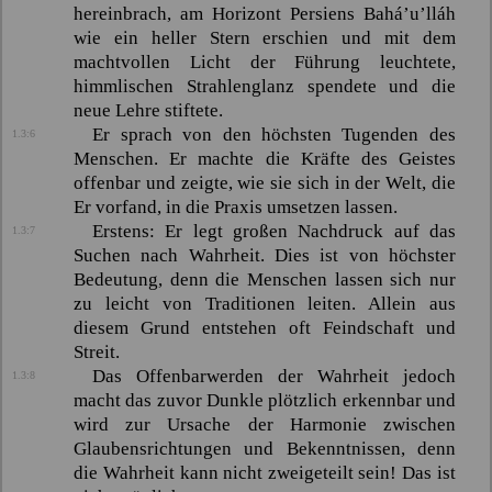
hereinbrach, am Horizont Persiens
Bahá’u’lláh
wie ein heller Stern erschien und mit dem
machtvollen Licht der Führung leuchtete,
himmlischen Strahlenglanz spendete und die
neue Lehre stiftete.
Er sprach von den höchsten Tugenden des
1.3:6
Menschen. Er machte die Kräfte des Geistes
offenbar und zeigte, wie sie sich in der Welt, die
Er vorfand, in die Praxis umsetzen lassen.
Erstens: Er legt großen Nachdruck auf das
1.3:7
Suchen nach Wahrheit. Dies ist von höchster
Bedeutung, denn die Menschen lassen sich nur
zu leicht von Traditionen leiten. Allein aus
diesem Grund entstehen oft Feindschaft und
Streit.
Das Offenbarwerden der Wahrheit jedoch
1.3:8
macht das zuvor Dunkle plötzlich erkennbar und
wird zur Ursache der Harmonie zwischen
Glaubensrichtungen und Bekenntnissen, denn
die Wahrheit kann nicht zweigeteilt sein! Das ist