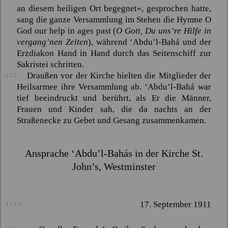
an diesem heiligen Ort begegnet«, gesprochen hatte,
sang die ganze Versammlung im Stehen die Hymne
O
God our help in ages past
(
O Gott, Du uns’re Hilfe in
vergang’nen Zeiten
), während
‘Abdu’l-Bahá
und der
Erzdiakon Hand in Hand durch das Seitenschiff zur
Sakristei schritten.
Draußen vor der Kirche hielten die Mitglieder der
1.2:2
Heilsarmee ihre Versammlung ab.
‘Abdu’l-Bahá
war
tief beeindruckt und berührt, als Er die Männer,
Frauen und Kinder sah, die da nachts an der
Straßenecke zu Gebet und Gesang zusammenkamen.
Ansprache
‘Abdu’l-Bahás
in der Kirche St.
John’s, Westminster
17. September 1911
1.2:2_2