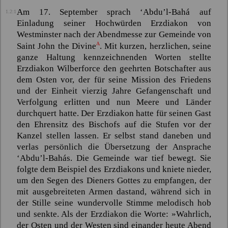
Am 17. September sprach
‘Abdu’l-Bahá
auf
1.2:1
Einladung seiner Hochwürden Erzdiakon von
Westminster nach der Abendmesse zur Gemeinde von
A
Saint John the Divine
. Mit kurzen, herzlichen, seine
ganze Haltung kennzeichnenden Worten stellte
Erzdiakon Wilberforce den geehrten Botschafter aus
dem Osten vor, der für seine Mission des Friedens
und der Einheit vierzig Jahre Gefangenschaft und
Verfolgung erlitten und nun Meere und Länder
durchquert hatte. Der Erzdiakon hatte für seinen Gast
den Ehrensitz des Bischofs auf die Stufen vor der
Kanzel stellen lassen. Er selbst stand daneben und
verlas persönlich die Übersetzung der Ansprache
‘Abdu’l-Bahás
. Die Gemeinde war tief bewegt. Sie
folgte dem Beispiel des Erzdiakons und kniete nieder,
um den Segen des Dieners Gottes zu empfangen, der
mit ausgebreiteten Armen dastand, während sich in
der Stille seine wundervolle Stimme melodisch hob
und senkte. Als der Erzdiakon die Worte: »Wahrlich,
der Osten und der Westen sind einander heute Abend