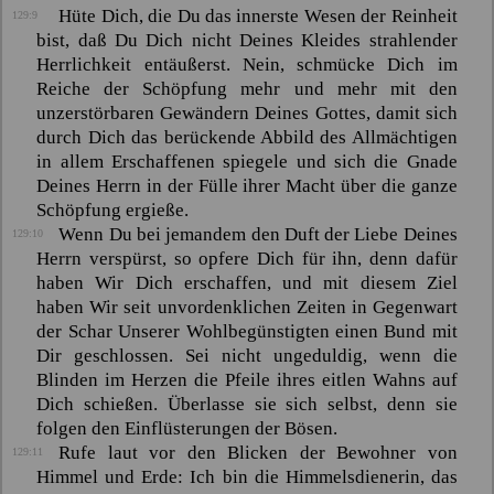
Hüte Dich, die Du das innerste Wesen der Reinheit
129:9
bist, daß Du Dich nicht Deines Kleides strahlender
Herrlichkeit entäußerst. Nein, schmücke Dich im
Reiche der Schöpfung mehr und mehr mit den
unzerstörbaren Gewändern Deines Gottes, damit sich
durch Dich das berückende Abbild des Allmächtigen
in allem Erschaffenen spiegele und sich die Gnade
Deines Herrn in der Fülle ihrer Macht über die ganze
Schöpfung ergieße.
Wenn Du bei jemandem den Duft der Liebe Deines
129:10
Herrn verspürst, so opfere Dich für ihn, denn dafür
haben Wir Dich erschaffen, und mit diesem Ziel
haben Wir seit unvordenklichen Zeiten in Gegenwart
der Schar Unserer Wohlbegünstigten einen Bund mit
Dir geschlossen. Sei nicht ungeduldig, wenn die
Blinden im Herzen die Pfeile ihres eitlen Wahns auf
Dich schießen. Überlasse sie sich selbst, denn sie
folgen den Einflüsterungen der Bösen.
Rufe laut vor den Blicken der Bewohner von
129:11
Himmel und Erde: Ich bin die Himmelsdienerin, das