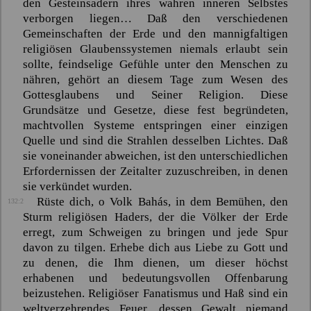
den Gesteinsadern ihres wahren inneren Selbstes
verborgen liegen… Daß den verschiedenen
Gemeinschaften der Erde und den mannigfaltigen
religiösen Glaubenssystemen niemals erlaubt sein
sollte, feindselige Gefühle unter den Menschen zu
nähren, gehört an diesem Tage zum Wesen des
Gottesglaubens und Seiner Religion. Diese
Grundsätze und Gesetze, diese fest begründeten,
machtvollen Systeme entspringen einer einzigen
Quelle und sind die Strahlen desselben Lichtes. Daß
sie voneinander abweichen, ist den unterschiedlichen
Erfordernissen der Zeitalter zuzuschreiben, in denen
sie verkündet wurden.
Rüste dich, o Volk
Bahás
, in dem Bemühen, den
132:2
Sturm religiösen Haders, der die Völker der Erde
erregt, zum Schweigen zu bringen und jede Spur
davon zu tilgen. Erhebe dich aus Liebe zu Gott und
zu denen, die Ihm dienen, um dieser höchst
erhabenen und bedeutungsvollen Offenbarung
beizustehen. Religiöser Fanatismus und Haß sind ein
weltverzehrendes Feuer, dessen Gewalt niemand