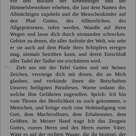
vor den Blicken der Erdenbürger und der
Himmelsbewohner erheben, die laut dem Namen des
Allmächtigen zujubeln und die Menschenkinder auf
den Pfad Gottes, des Allherrlichen, des
Allgepriesenen, rufen werden. Wandle auf ihren
Wegen und lasse dich durch niemanden schrecken.
Gehöre zu denen, die aller Aufruhr der Welt, wie sehr
er sie auch auf dem Pfade ihres Schöpfers erregen
mag, niemals betrüben kann, und deren Entschluß
aller Tadel der Tadler nie erschüttern wird.
Zieh aus mit der Tafel Gottes und mit Seinen
129:5
Zeichen, vereinige dich mit denen, die an Mich
glauben, und verkünde ihnen die Botschaften
Unseres heiligsten Paradieses. Warne sodann die,
welche Ihm Gefährten zugesellen. Sprich: Ich bin
vom Throne der Herrlichkeit zu euch gekommen, o
Menschen, und bringe euch eine Verkündigung von
Gott, dem Machtvollsten, dem Erhabensten, dem
Größten. In Meiner Hand trage Ich das Zeugnis
Gottes, eueres Herrn und des Herrn euerer Väter.
Wägt es auf der rechten Waage, die ihr besitzet, der