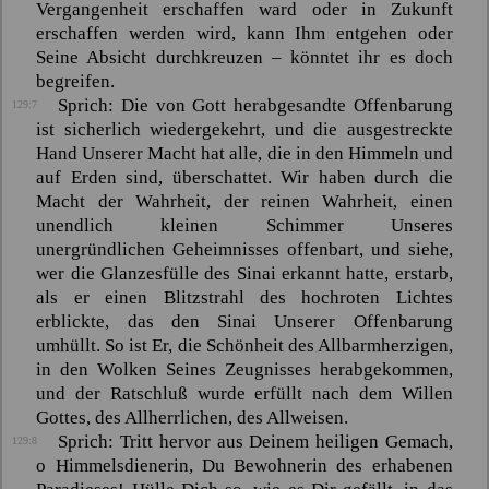
Vergangenheit erschaffen ward oder in Zukunft
erschaffen werden wird, kann Ihm entgehen oder
Seine Absicht durchkreuzen – könntet ihr es doch
begreifen.
Sprich: Die von Gott herabgesandte Offenbarung
129:7
ist sicherlich wiedergekehrt, und die ausgestreckte
Hand Unserer Macht hat alle, die in den Himmeln und
auf Erden sind, überschattet. Wir haben durch die
Macht der Wahrheit, der reinen Wahrheit, einen
unendlich kleinen Schimmer Unseres
unergründlichen Geheimnisses offenbart, und siehe,
wer die Glanzesfülle des
Sinai
erkannt hatte, erstarb,
als er einen Blitzstrahl des hochroten Lichtes
erblickte, das den
Sinai
Unserer Offenbarung
umhüllt. So ist Er, die Schönheit des Allbarmherzigen,
in den Wolken Seines Zeugnisses herabgekommen,
und der Ratschluß wurde erfüllt nach dem Willen
Gottes, des Allherrlichen, des Allweisen.
Sprich: Tritt hervor aus Deinem heiligen Gemach,
129:8
o Himmelsdienerin, Du Bewohnerin des erhabenen