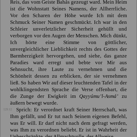
Reis, das vom Geiste
Bahás
gezeugt ward. Mein Heim
ist die Wohnstatt Seines Namens, der Allherrliche.
Vor den Scharen der Höhe wurde Ich mit dem
Schmuck Seiner Namen geschmückt. Ich war in den
Schleier unverletzlicher Sicherheit gehüllt und
verborgen vor den Augen der Menschen. Mich dünkt,
Ich hörte eine Stimme von göttlicher,
unvergleichlicher Lieblichkeit rechts des Gottes der
Barmherzigkeit hervorgehen, und siehe, das ganze
Paradies ward erregt und bebte vor Mir aus
Sehnsucht, ihre Laute zu vernehmen und die
Schönheit dessen zu erblicken, der sie vernehmen
ließ. So haben Wir auf dieser leuchtenden Tafel in der
wohlklingendsten Sprache die Verse offenbart, die
die Zunge der Ewigkeit im
Qayyúmu’l-Asmá’
zu
äußern bewegt wurde.
Sprich: Er verordnet kraft Seiner Herrschaft, was
129:12
Ihm gefällt, und Er tut nach Seinem eigenen Befehl,
was Er will. Er darf nicht nach dem gefragt werden,
was Ihm zu verordnen beliebt. Er ist in Wahrheit der
Unbeschränkte, der Allmachtvolle, der Allweise.