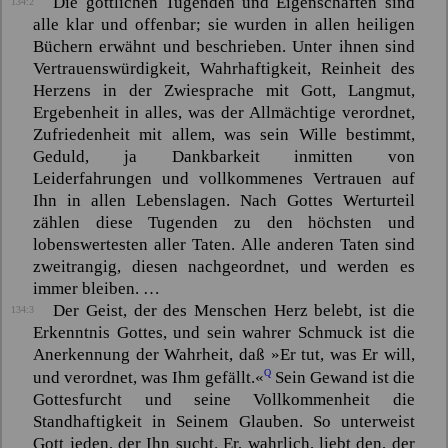
Die göttlichen Tugenden und Eigenschaften sind
134:2
alle klar und offenbar; sie wurden in allen heiligen
Büchern erwähnt und beschrieben. Unter ihnen sind
Vertrauenswürdigkeit, Wahrhaftigkeit, Reinheit des
Herzens in der Zwiesprache mit Gott, Langmut,
Ergebenheit in alles, was der Allmächtige verordnet,
Zufriedenheit mit allem, was sein Wille bestimmt,
Geduld, ja Dankbarkeit inmitten von
Leiderfahrungen und vollkommenes Vertrauen auf
Ihn in allen Lebenslagen. Nach Gottes Werturteil
zählen diese Tugenden zu den höchsten und
lobenswertesten aller Taten. Alle anderen Taten sind
zweitrangig, diesen nachgeordnet, und werden es
immer bleiben. …
Der Geist, der des Menschen Herz belebt, ist die
134:3
Erkenntnis Gottes, und sein wahrer Schmuck ist die
Anerkennung der Wahrheit, daß
»Er tut, was Er will,
Q
und verordnet, was Ihm gefällt.«
Sein Gewand ist die
Gottesfurcht und seine Vollkommenheit die
Standhaftigkeit in Seinem Glauben. So unterweist
Gott jeden, der Ihn sucht. Er, wahrlich, liebt den, der