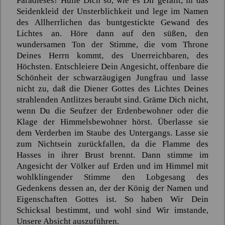
Paradieses! Hülle Dich so, wie es Dir gefällt, in das
Seidenkleid der Unsterblichkeit und lege im Namen
des Allherrlichen das buntgestickte Gewand des
Lichtes an. Höre dann auf den süßen, den
wundersamen Ton der Stimme, die vom Throne
Deines Herrn kommt, des Unerreichbaren, des
Höchsten. Entschleiere Dein Angesicht, offenbare die
Schönheit der schwarzäugigen Jungfrau und lasse
nicht zu, daß die Diener Gottes des Lichtes Deines
strahlenden Antlitzes beraubt sind. Gräme Dich nicht,
wenn Du die Seufzer der Erdenbewohner oder die
Klage der Himmelsbewohner hörst. Überlasse sie
dem Verderben im Staube des Untergangs. Lasse sie
zum Nichtsein zurückfallen, da die Flamme des
Hasses in ihrer Brust brennt. Dann stimme im
Angesicht der Völker auf Erden und im Himmel mit
wohlklingender Stimme den Lobgesang des
Gedenkens dessen an, der der König der Namen und
Eigenschaften Gottes ist. So haben Wir Dein
Schicksal bestimmt, und wohl sind Wir imstande,
Unsere Absicht auszuführen.