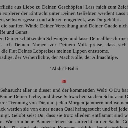
rfließe aus Liebe zu Deinen Geschöpfen! Lass mich zum Zei
Förderer der Eintracht unter Deinen Geliebten werden! Lass 
, selbstvergessen und allezeit eingedenk, was Dir gebührt.
e die sanften Winde Deiner Verzeihung und Deiner Gnade nich
lfe und Gunst.
en Deiner schützenden Schwingen und lasse Dein allbeschirmen
ss ich Deinen Namen vor Deinem Volk preise, dass sich
die Flut Deines Lobpreises meinen Lippen entströme.
ädige, der Verherrlichte, der Machtvolle, der Allmächtige.
‘Abdu’l-Bahá
88 O ungeschauter Freund! O Sehnsucht aller in dieser und der kommenden Welt!
88
Sehnsucht aller in dieser und der kommenden Welt! O Du bar
m Banne Deiner Liebe, und diese Schwachen suchen Schutz an D
ihrer Trennung von Dir, und jeden Morgen jammern und weinen
lick werden sie von einer neuen Qual heimgesucht und bei jed
nigt. Gelobt seist Du, dass sie trotz alledem entflammt sind 
. Wie erhobene Banner stehen sie aufrecht in der Sache Got
feld. Sie sind wie frische Knospen erblüht, freudestrahle