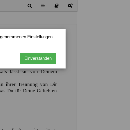
ewalt und Deine Herrschaft,
vorgenommenen Einstellungen
e Kraft Deiner Macht. Die
ein Angesicht dem Horizont
m Willen völlig Ergebenen
Einverstanden
st in ihrer Brust entzündet.
sals lässt sie von Deinem
in ihrer Trennung von Dir
was Du für Deine Geliebten