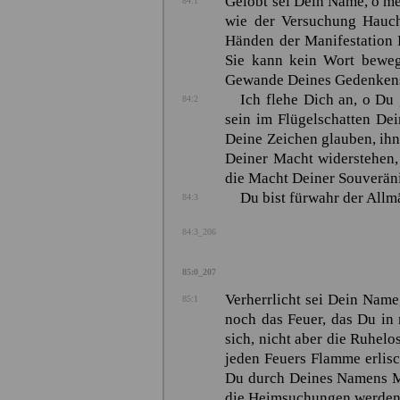
Gelobt sei Dein Name, o mei
84:1
wie der Versuchung Hauch
Händen der Manifestation D
Sie kann kein Wort beweg
Gewande Deines Gedenkens,
Ich flehe Dich an, o Du
84:2
sein im Flügelschatten De
Deine Zeichen glauben, ihn
Deiner Macht widerstehen,
die Macht Deiner Souveränit
Du bist fürwahr der Allm
84:3
84:3_206
85:0_207
Verherrlicht sei Dein Name,
85:1
noch das Feuer, das Du in
sich, nicht aber die Ruhelo
jeden Feuers Flamme erlisc
Du durch Deines Namens Ma
die Heimsuchungen werden, 