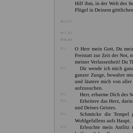
Hilf ihm, in der Welt des 
Flügel in Deinem göttliche
86:2_211
86:2_212
87:0_213
O Herr mein Gott, Du mei
87:1
Freistatt zur Zeit der Not,
meiner Verlassenheit! Du T
Dir wende ich mich ganz
87:2
ganzer Zunge, bewahre mic
und läutere mich von alle
aufzusuchen.
Herr, erbarme Dich des 
87:3
Erheitere das Herz, dari
87:4
und Deines Geistes.
Schmücke die Tempel g
87:5
Wohlgefallens aufs Haupt.
Erleuchte mein Antlitz
87:6