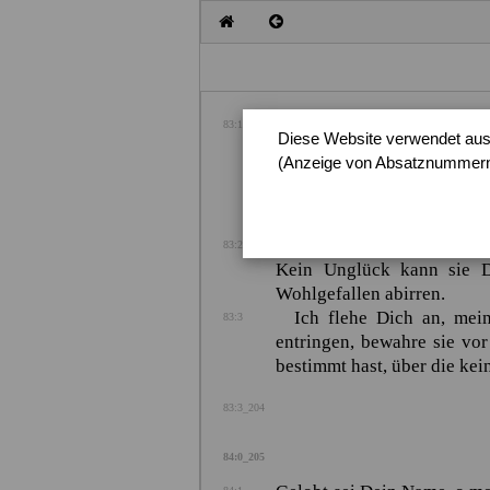
Verherrlicht bist Du, o He
83:1
Diese Website verwendet auss
und jedes scharfsichtige
(Anzeige von Absatznummern,
Winde der Prüfungen könne
Deiner Herrlichkeit zuzu
nicht davon abzuhalten, si
Mich dünkt, die Fackel D
83:2
Kein Unglück kann sie De
Wohlgefallen abirren.
Ich flehe Dich an, mei
83:3
entringen, bewahre sie vo
bestimmt hast, über die k
83:3_204
84:0_205