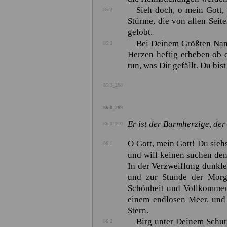
Sieh doch, o mein Gott,
85:2
Stürme, die von allen Seite
gelobt.
Bei Deinem Größten Name
85:3
Herzen heftig erbeben ob 
tun, was Dir gefällt. Du bis
85:3_208
86:0_209
Er ist der Barmherzige, der
86:0_210
O Gott, mein Gott! Du sieh
86:1
und will keinen suchen den
In der Verzweiflung dunkl
und zur Stunde der Morg
Schönheit und Vollkommenh
einem endlosen Meer, und 
Stern.
Birg unter Deinem Schutz
86:2