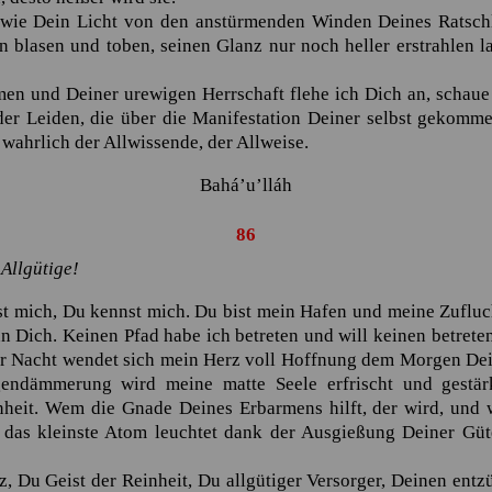
 wie Dein Licht von den anstürmenden Winden Deines Ratschlu
n blasen und toben, seinen Glanz nur noch heller erstrahlen la
n und Deiner urewigen Herrschaft flehe ich Dich an, schaue 
der Leiden, die über die Manifestation Deiner selbst gekomme
t wahrlich der Allwissende, der Allweise.
Bahá’u’lláh
86 … O Gott, mein Gott! Du siehst mich, Du kennst mich.
86
 Allgütige!
st mich, Du kennst mich. Du bist mein Hafen und meine Zufluc
n Dich. Keinen Pfad habe ich betreten und will keinen betreten
er Nacht wendet sich mein Herz voll Hoffnung dem Morgen Dei
endämmerung wird meine matte Seele erfrischt und gestä
eit. Wem die Gnade Deines Erbarmens hilft, der wird, und w
das kleinste Atom leuchtet dank der Ausgießung Deiner Güt
, Du Geist der Reinheit, Du allgütiger Versorger, Deinen entz