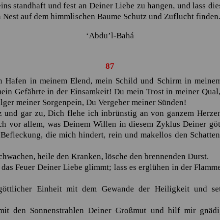
Seins standhaft und fest an Deiner Liebe zu hangen, und lass d
n Nest auf dem himmlischen Baume Schutz und Zuflucht finden
‘Abdu’l-Bahá
87 O Herr mein Gott, Du mein Hafen in meinem Elend, …
87
n Hafen in meinem Elend, mein Schild und Schirm in meinem
 mein Gefährte in der Einsamkeit! Du mein Trost in meiner Qual
ilger meiner Sorgenpein, Du Vergeber meiner Sünden!
 und gar zu, Dich flehe ich inbrünstig an von ganzem Herzen
h vor allem, was Deinem Willen in diesem Zyklus Deiner göttl
r Befleckung, die mich hindert, rein und makellos den Schatt
Schwachen, heile den Kranken, lösche den brennenden Durst.
n das Feuer Deiner Liebe glimmt; lass es erglühen in der Flam
öttlicher Einheit mit dem Gewande der Heiligkeit und se
 mit den Sonnenstrahlen Deiner Großmut und hilf mir gnädi