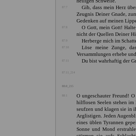
heiligen Schwelle.
Gib, dass mein Herz übe
87:7
Zeugnis Deiner Gnade, zum 
Gedenken auf meinen Lippen
O Gott, mein Gott! Halt
87:8
nicht der Quellen Deiner Hi
Herberge mich im Schatt
87:9
Löse meine Zunge, da
87:10
Versammlungen erhebe und 
Du bist wahrhaftig der Gn
87:11
87:11_214
88:0_215
O ungeschauter Freund! O 
88:1
hilflosen Seelen stehen i
seufzen und klagen sie in 
Arglistigen. Jeden Augenb
eines üblen Tyrannen gepei
Sonne und Mond erstrahlen
stürmen sie aufs Schlacht