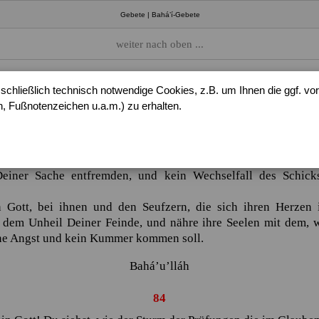
Gebete | Bahá’í-Gebete
weiter nach oben ...
rr mein Gott! Jeder Einsichtige bekennt Deine unumschränkte G
chließlich technisch notwendige Cookies, z.B. um Ihnen die ggf. 
 Auge erkennt die Größe Deiner Majestät und die bezwingend
 Fußnotenzeichen u.a.m.) zu erhalten.
n niemanden, der sich Deiner Nähe erfreut, daran hindern, s
wenden, und die Stürme der Heimsuchung vermögen die Deine
ch Deinem Hofe zu nähern.
einer Liebe brennt in ihren Herzen, und das Licht Deiner Güte i
iner Sache entfremden, und kein Wechselfall des Schick
n Gott, bei ihnen und den Seufzern, die sich ihren Herzen 
r dem Unheil Deiner Feinde, und nähre ihre Seelen mit dem, 
eine Angst und kein Kummer kommen soll.
Bahá’u’lláh
84 … Du siehst, wie der Sturm der Prüfungen …
84