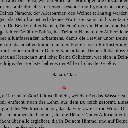
n Gott! Du siehst, wie der Sturm der Prüfungen die im Glauben 
 jene aufrührt, deren Herzen festen Grund gefunden hatten,
eines Namens, der Allerbarmer, des Weines teilhaftig werden,
en als Dein höchst erhabenes Wort, sie kann nichts entzüc
 o Du Besitzer aller Namen, Du Schöpfer von Himmel und Erd
 geliebter Gefährte
Bahás
, bei Deinem Namen, der Allherrliche
ines allumfassenden Erbarmens, damit die Frevler unter Deine
en nichts anhaben können mit den Pfeilen böser Einflüsterun
 und keiner im Reich Deiner Namen kann Deinen Ratschluss v
ät und Herrschaft und lehre Deine Geliebten, was sich in Deine
ächtige, der Höchsterhabene, der Allherrliche, der Größte.
Bahá’u’lláh
85 … o Herr mein Gott! Ich weiß nicht, welcher Art das Wasser …
85
 o Herr mein Gott! Ich weiß nicht, welcher Art das Wasser ist
 mir entfacht, noch der Lehm, aus dem Du mich geformt. Eine
sigkeit des Weltmeers in mir, das da wogt, wie es die Winde De
ht, nicht aber die Flamme, die die Hände Deiner Allmacht entf
cht über alle ergießest, die in Deinem Himmel und auf Deine
desto heißer wird sie.