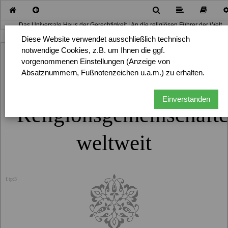
Das Universale Haus der Gerechtigkeit | An die religiösen Führer der Welt
weiter nach oben ...
Diese Website verwendet ausschließlich technisch
notwendige Cookies, z.B. um Ihnen die ggf.
vorgenommenen Einstellungen (Anzeige von
Das Universale Haus der Gerechtigkeit
f.tp:1
Absatznummern, Fußnotenzeichen u.a.m.) zu erhalten.
f.tp:2
An die Führer der
Einverstanden
Religionsgemeinschaft
weltweit
f.tp:3