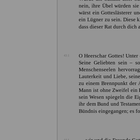
nein, ihre Übel würden sie
wärst ein Gotteslästerer 
ein Lügner zu sein. Diese 
dass dieser Rat durch dich 
O Heerschar Gottes! Unter
43:1
Seine Geliebten sein – s
Menschenseelen hervorragt
Lauterkeit und Liebe, sein
zu einem Brennpunkt der A
Mann ist ohne Zweifel ein
sein Wesen spiegeln die E
ihr dem Bund und Testament 
Bündnis eingegangen; es fo
44:1