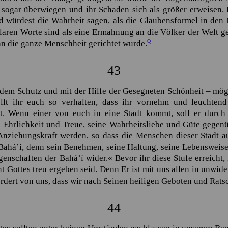
 sogar überwiegen und ihr Schaden sich als größer erweisen. 
und würdest die Wahrheit sagen, als die Glaubensformel in d
klaren Worte sind als eine Ermahnung an die Völker der Welt ge
Q
an die ganze Menschheit gerichtet wurde.
43
 dem Schutz und mit der Hilfe der Gesegneten Schönheit – mög
ollt ihr euch so verhalten, dass ihr vornehm und leuchten
. Wenn einer von euch in eine Stadt kommt, soll er durch s
e Ehrlichkeit und Treue, seine Wahrheitsliebe und Güte gegen
nziehungskraft werden, so dass die Menschen dieser Stadt a
Bahá’í
, denn sein Benehmen, seine Haltung, seine Lebensweise,
igenschaften der
Bahá’í
wider.« Bevor ihr diese Stufe erreicht,
Gottes treu ergeben seid. Denn Er ist mit uns allen in unwide
rdert von uns, dass wir nach Seinen heiligen Geboten und Rats
44