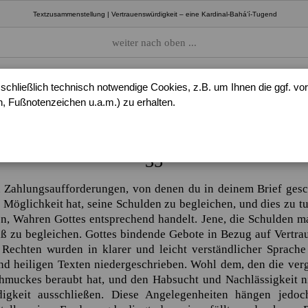
Textzusammenstellung | Vertrauenswürdigkeit – eine Kardinal-Bahá’í-Tugend
weiter nach oben ...
mel, dessen Sonnen die Vertrauenswürdigkeit und dessen Mond 
chließlich technisch notwendige Cookies, z.B. um Ihnen die ggf. 
 nach dem Urteil Dessen, Der die Höchste Wahrheit ist, die Ve
 Fußnotenzeichen u.a.m.) zu erhalten.
rolle Gottes aufgezeichnet. Bitte den Einen, Wahren Gott instä
Q
delste und erhabene Stufe zu erlangen.
35
ahlungsaufforderungen, von denen du in deinem Brief gesch
ie Möglichkeit hat, seine Schulden zu begleichen, und dies zu tu
, Wahren Gottes entsprechend handelt. Jene, die Schulden mac
eiß zu begleichen. Gottes bindende Gebote in Bezug auf Vertra
Rechten wurden in klarer und leicht verständlicher Sprache 
nd heiligen Texten niedergeschrieben. Wohl dem, den die verg
chmuckes beraubt hat, und den Habsucht und Nachlässigkeit n
digkeit ausschließen. Diese Angelegenheiten hängen jedo