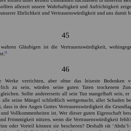
es sollten unter keinen Umständen nachlassen in unserem Bem
ollten allezeit unsere Wahrhaftigkeit und Aufrichtigkeit ze
n unserer Ehrlichkeit und Vertrauenswürdigkeit und uns damit
45
wahren Gläubigen ist die Vertrauenswürdigkeit, wohinge
Q
st.
46
te Werke verrichten, aber ohne das leiseste Bedenken 
rlich zu sein, würden seine guten Taten trockenem Zu
leichen. Sollte andererseits all sein Tun mangelhaft sein, e
n alle seine Mängel schließlich wettgemacht, aller Schaden 
t, dass in den Augen Gottes Vertrauenswürdigkeit die Grundl
und Vollkommenheiten ist. Wer dieser guten Eigenschaft bera
und Frömmigkeit nützen, wenn die Vertrauenswürdigkeit fehl
inn oder Vorteil können sie bescheren? Deshalb rät
‘Abdu’l