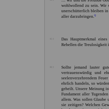
… wir und die Freunde Gott
wohlwollend zu sein. Wir s
unerschütterlich bleiben i
Q
aller darzubringen.
Das Hauptmerkmal eines 
45:1
Rebellen die Treulosigkeit i
Sollte jemand lauter gu
46:1
vertrauenswürdig und eh
seelenverzehrendem Feuer g
ehrlich handeln, so würde
geheilt. Unsere Meinung is
Fundament aller Tugenden 
allem. Was sollen Glaube 
sie zeitigen? Welchen Gew