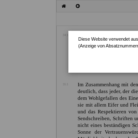
Der Handel ist wie ein Him
34:1
Diese Website verwendet auss
wertvollste aller Dinge ist
(Anzeige von Absatznummern,
es in der heiligen Schrift
möglich zu machen, diese e
Im Zusammenhang mit den Z
35:1
deutlich, dass jeder, der d
dem Wohlgefallen des Einen
sie mit allem Eifer und Fl
und das Respektieren von 
Sendschreiben, Schriften u
nicht eines beständigen S
Sonne der Vertrauenswür