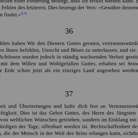
tellen einer Forderung bedingt, dass sie erfüllt werden kann.
im Fehlen des letzteren. Dies bezeugt der Vers:
»Gewähre deinem 
Q
Q
n findet.«
36
blets haben Wir den Dienern Gottes geraten, vertrauenswürdi
ben ihnen befohlen, Unrecht und Böses zu unterlassen, und si
Achtlosen wurden jedoch in ständig wachsenden Verlust gestür
mit dem Willen und Wohlgefallen Gottes, erhaben sei Seine
ze Erde schon jetzt als ein einziges Land angesehen werden
Q
37
eit und Übertretungen und halte dich fest an Vertrauenswü
ftigkeit. Dies ist das Gebot Gottes, des Herrn des Jüngsten 
t von weltlichen Wünschen getrieben, sondern im Einklang mi
ürdigen der Tage, offenbart worden ist. Rechtschaffenheit des
n, die der Mensch in der Welt des Seins erlangen kann, sicht