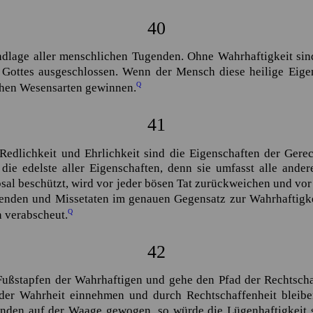
40
ndlage aller menschlichen Tugenden. Ohne Wahrhaftigkeit sind
 Gottes ausgeschlossen. Wenn der Mensch diese heilige Eigen
Q
chen Wesensarten gewinnen.
41
Redlichkeit und Ehrlichkeit sind die Eigenschaften der Ger
 die edelste aller Eigenschaften, denn sie umfasst alle ande
sal beschützt, wird vor jeder bösen Tat zurückweichen und vo
genden und Missetaten im genauen Gegensatz zur Wahrhaftigke
Q
n verabscheut.
42
e Fußstapfen der Wahrhaftigen und gehe den Pfad der Rechtsch
 der Wahrheit einnehmen und durch Rechtschaffenheit bleib
den auf der Waage gewogen, so würde die Lügenhaftigkeit s