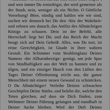
und wen immer Du erniedrigst, der wird gemeiner als
der Staub, nein, weniger als ein Nichts. O Göttliche
Vorsehung! Böse, sündig und haltlos wie wir sind,
suchen wir dennoch bei Dir den
›Sitz der Wahrheit‹
und sehnen uns danach, das Antlitz des Allmächtigen
Königs zu schauen. Dein ist der Befehl, alle
Herrschaft liegt bei Dir, und das Reich der Macht
beugt sich auf Dein Geheiß. Alles, was Du tust, ist
reine Gerechtigkeit, ist Gnade in ihrer wahren
Gestalt. Ein Schimmer vom Strahlenglanz Deines
Namens ›der Allbarmherzige‹ genügt, um jede Spur
von Sündhaftigkeit aus der Welt zu bannen und zu
tilgen, und ein einziger Hauch von den Lüften des
Tages Deiner Offenbarung reicht aus, die ganze
Menschheit mit einem neuen Gewand zu schmücken.
O Du Allmächtiger! Verleihe Deinen schwachen
Geschöpfen Deine Stärke, und belebe die, welche den
Toten gleichen, auf dass sie Dich finden, zum
Weltmeer Deiner Führung gelangen und standhaft in
Deiner Sache bleiben. Wird der Duft Deines