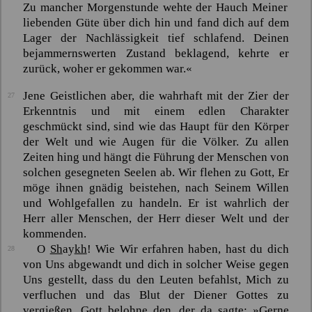
Zu mancher Morgenstunde wehte der Hauch Meiner
liebenden Güte über dich hin und fand dich auf dem
Lager der Nachlässigkeit tief schlafend. Deinen
bejammernswerten Zustand beklagend, kehrte er
zurück, woher er gekommen war.«
Jene Geistlichen aber, die wahrhaft mit der Zier der
27
Erkenntnis und mit einem edlen Charakter
geschmückt sind, sind wie das Haupt für den Körper
der Welt und wie Augen für die Völker. Zu allen
Zeiten hing und hängt die Führung der Menschen von
solchen gesegneten Seelen ab. Wir flehen zu Gott, Er
möge ihnen gnädig beistehen, nach Seinem Willen
und Wohlgefallen zu handeln. Er ist wahrlich der
Herr aller Menschen, der Herr dieser Welt und der
kommenden.
O
Sh
ay
kh
! Wie Wir erfahren haben, hast du dich
28
von Uns abgewandt und dich in solcher Weise gegen
Uns gestellt, dass du den Leuten befahlst, Mich zu
verfluchen und das Blut der Diener Gottes zu
vergießen. Gott belohne den, der da sagte: »Gerne