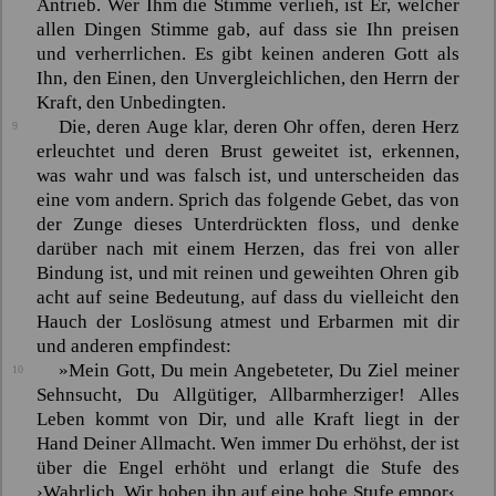
Antrieb. Wer Ihm die Stimme verlieh, ist Er, welcher
allen Dingen Stimme gab, auf dass sie Ihn preisen
und verherrlichen. Es gibt keinen anderen Gott als
Ihn, den Einen, den Unvergleichlichen, den Herrn der
Kraft, den Unbedingten.
Die, deren Auge klar, deren Ohr offen, deren Herz
9
erleuchtet und deren Brust geweitet ist, erkennen,
was wahr und was falsch ist, und unterscheiden das
eine vom andern. Sprich das folgende Gebet, das von
der Zunge dieses Unterdrückten floss, und denke
darüber nach mit einem Herzen, das frei von aller
Bindung ist, und mit reinen und geweihten Ohren gib
acht auf seine Bedeutung, auf dass du vielleicht den
Hauch der Loslösung atmest und Erbarmen mit dir
und anderen empfindest:
»Mein Gott, Du mein Angebeteter, Du Ziel meiner
10
Sehnsucht, Du Allgütiger, Allbarmherziger! Alles
Leben kommt von Dir, und alle Kraft liegt in der
Hand Deiner Allmacht. Wen immer Du erhöhst, der ist
über die Engel erhöht und erlangt die Stufe des
›Wahrlich, Wir hoben ihn auf eine hohe Stufe empor‹
,