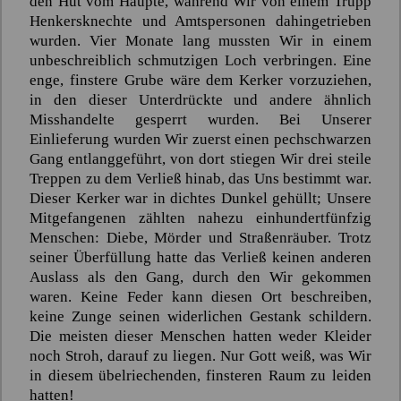
den Hut vom Haupte, während Wir von einem Trupp
Henkersknechte und Amtspersonen dahingetrieben
wurden. Vier Monate lang mussten Wir in einem
unbeschreiblich schmutzigen Loch verbringen. Eine
enge, finstere Grube wäre dem Kerker vorzuziehen,
in den dieser Unterdrückte und andere ähnlich
Misshandelte gesperrt wurden. Bei Unserer
Einlieferung wurden Wir zuerst einen pechschwarzen
Gang entlanggeführt, von dort stiegen Wir drei steile
Treppen zu dem Verließ hinab, das Uns bestimmt war.
Dieser Kerker war in dichtes Dunkel gehüllt; Unsere
Mitgefangenen zählten nahezu einhundertfünfzig
Menschen: Diebe, Mörder und Straßenräuber. Trotz
seiner Überfüllung hatte das Verließ keinen anderen
Auslass als den Gang, durch den Wir gekommen
waren. Keine Feder kann diesen Ort beschreiben,
keine Zunge seinen widerlichen Gestank schildern.
Die meisten dieser Menschen hatten weder Kleider
noch Stroh, darauf zu liegen. Nur Gott weiß, was Wir
in diesem übelriechenden, finsteren Raum zu leiden
hatten!