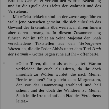
Brot des Geistes, er verleiht den Worten Bedeutung
und ist die Quelle des Lichts der Wahrheit und des
Verstehens.
Mit »Geistlichkeit« sind an der zuvor angeführten
22
Stelle jene Menschen gemeint, die sich äußerlich das
Gewand der Erkenntnis überwerfen, in ihrem Innern
aber deren ermangeln. In diesem Zusammenhang
führten Wir im Tablet an Seine Majestät den
Sh
áh
verschiedene Textstellen aus den
Verborgenen
Worten
an, die die Feder
Abhás
unter dem Titel
Buch
der
Fáṭimih
– Gottes Segen ruhe auf ihr – offenbarte.
»O ihr Toren, die ihr als weise geltet! Warum
23
verkleidet ihr euch als Hirten, da ihr doch
innerlich zu Wölfen wurdet, die nach Meiner
Herde trachten? Ihr gleicht dem Morgenstern,
der vor der Dämmerung strahlend und hell
scheint und der doch die Wanderer zu Meiner
Stadt in die Irre und auf den Pfad des Verderbens
leitet.«