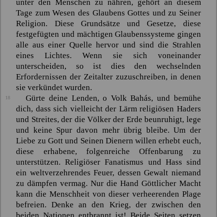
unter den Menschen zu nähren, gehört an diesem
Tage zum Wesen des Glaubens Gottes und zu Seiner
Religion. Diese Grundsätze und Gesetze, diese
festgefügten und mächtigen Glaubenssysteme gingen
alle aus
einer
Quelle hervor und sind die Strahlen
eines
Lichtes. Wenn sie sich voneinander
unterscheiden, so ist dies den wechselnden
Erfordernissen der Zeitalter zuzuschreiben, in denen
sie verkündet wurden.
Gürte deine Lenden, o Volk
Bahás
, und bemühe
18
dich, dass sich vielleicht der Lärm religiösen Haders
und Streites, der die Völker der Erde beunruhigt, lege
und keine Spur davon mehr übrig bleibe. Um der
Liebe zu Gott und Seinen Dienern willen erhebt euch,
diese erhabene, folgenreiche Offenbarung zu
unterstützen. Religiöser Fanatismus und Hass sind
ein weltverzehrendes Feuer, dessen Gewalt niemand
zu dämpfen vermag. Nur die Hand Göttlicher Macht
kann die Menschheit von dieser verheerenden Plage
befreien. Denke an den Krieg, der zwischen den
beiden Nationen entbrannt ist! Beide Seiten setzen