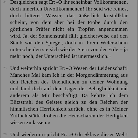
Desgleichen sagt Er:
»O ihr scheinbar Vollkommenen,
24
doch innerlich Unvollkommenen! Ihr seid wie reines,
doch bitteres Wasser, das äußerlich kristallklar
scheint, von dem aber bei der Probe durch den
göttlichen Prüfer nicht ein Tropfen angenommen
wird. Ja, der Sonnenstrahl fällt gleicherweise auf den
Staub wie den Spiegel, doch in ihrem Widerschein
unterscheiden sie sich wie der Stern von der Erde – ja
mehr noch, der Unterschied ist unermesslich.«
Und weiterhin spricht Er:
»O Wesen der Leidenschaft!
25
Manches Mal kam Ich in der Morgendämmerung aus
den Reichen des Unendlichen zu deiner Wohnung
und fand dich auf dem Lager der Behaglichkeit mit
anderem als Mir beschäftigt. Da kehrte Ich dem
Blitzstrahl des Geistes gleich zu den Reichen der
himmlischen Herrlichkeit zurück, ohne es in Meiner
Zufluchtstätte droben die Heerscharen der Heiligkeit
wissen zu lassen.«
Und wiederum spricht Er:
»O du Sklave dieser Welt!
26