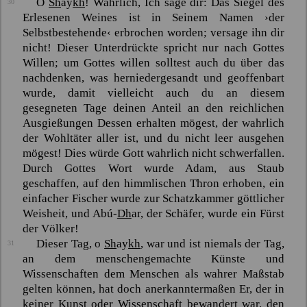
O
Sh
ay
kh
! Wahrlich, Ich sage dir: Das Siegel des
30
Erlesenen Weines ist in Seinem Namen ›der
Selbstbestehende‹ erbrochen worden; versage ihn dir
nicht! Dieser Unterdrückte spricht nur nach Gottes
Willen; um Gottes willen solltest auch du über das
nachdenken, was herniedergesandt und geoffenbart
wurde, damit vielleicht auch du an diesem
gesegneten Tage deinen Anteil an den reichlichen
Ausgießungen Dessen erhalten mögest, der wahrlich
der Wohltäter aller ist, und du nicht leer ausgehen
mögest! Dies würde Gott wahrlich nicht schwerfallen.
Durch Gottes Wort wurde Adam, aus Staub
geschaffen, auf den himmlischen Thron erhoben, ein
einfacher Fischer wurde zur Schatzkammer göttlicher
Weisheit, und
Abú-
Dh
ar
, der Schäfer, wurde ein Fürst
der Völker!
Dieser Tag, o
Sh
ay
kh
, war und ist niemals der Tag,
31
an dem menschengemachte Künste und
Wissenschaften dem Menschen als wahrer Maßstab
gelten können, hat doch anerkanntermaßen Er, der in
keiner Kunst oder Wissenschaft bewandert war, den