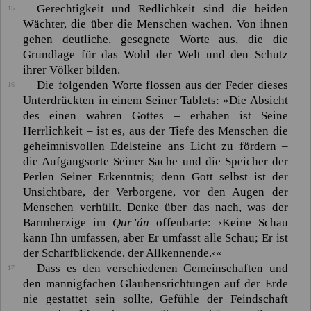
Gerechtigkeit und Redlichkeit sind die beiden
15
Wächter, die über die Menschen wachen. Von ihnen
gehen deutliche, gesegnete Worte aus, die die
Grundlage für das Wohl der Welt und den Schutz
ihrer Völker bilden.
Die folgenden Worte flossen aus der Feder dieses
16
Unterdrückten in einem Seiner Tablets:
»Die Absicht
des einen wahren Gottes – erhaben ist Seine
Herrlichkeit – ist es, aus der Tiefe des Menschen die
geheimnisvollen Edelsteine ans Licht zu fördern –
die Aufgangsorte Seiner Sache und die Speicher der
Perlen Seiner Erkenntnis; denn Gott selbst ist der
Unsichtbare, der Verborgene, vor den Augen der
Menschen verhüllt. Denke über das nach, was der
Barmherzige im
Qur’án
offenbarte:
›Keine Schau
kann Ihn umfassen, aber Er umfasst alle Schau; Er ist
der Scharfblickende, der Allkennende.‹
«
Dass es den verschiedenen Gemeinschaften und
17
den mannigfachen Glaubensrichtungen auf der Erde
nie gestattet sein sollte, Gefühle der Feindschaft