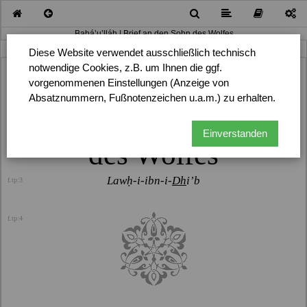
Bahá’u’lláh | Brief an den Sohn des Wolfes
weiter nach oben ...
Diese Website verwendet ausschließlich technisch
notwendige Cookies, z.B. um Ihnen die ggf.
vorgenommenen Einstellungen (Anzeige von
Bahá’u’lláh
f.tp:1
Absatznummern, Fußnotenzeichen u.a.m.) zu erhalten.
f.tp:2
Brief an den Sohn
Einverstanden
des Wolfes
Lawḥ-i-ibn-i-
Dh
i’b
f.tp:3
f.tp:4