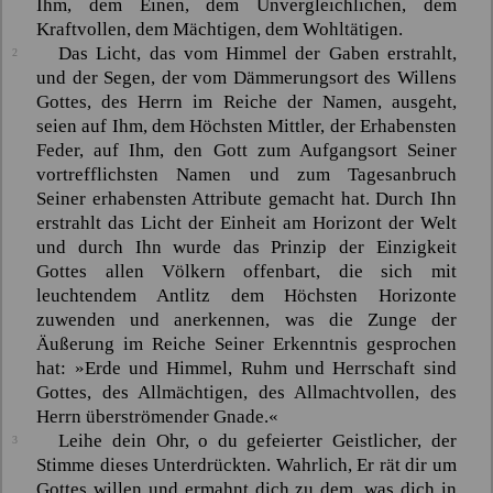
Ihm, dem Einen, dem Unvergleichlichen, dem
Kraftvollen, dem Mächtigen, dem Wohltätigen.
Das Licht, das vom Himmel der Gaben erstrahlt,
2
und der Segen, der vom Dämmerungsort des Willens
Gottes, des Herrn im Reiche der Namen, ausgeht,
seien auf Ihm, dem Höchsten Mittler, der Erhabensten
Feder, auf Ihm, den Gott zum Aufgangsort Seiner
vortrefflichsten Namen und zum Tagesanbruch
Seiner erhabensten Attribute gemacht hat. Durch Ihn
erstrahlt das Licht der Einheit am Horizont der Welt
und durch Ihn wurde das Prinzip der Einzigkeit
Gottes allen Völkern offenbart, die sich mit
leuchtendem Antlitz dem Höchsten Horizonte
zuwenden und anerkennen, was die Zunge der
Äußerung im Reiche Seiner Erkenntnis gesprochen
hat: »Erde und Himmel, Ruhm und Herrschaft sind
Gottes, des Allmächtigen, des Allmachtvollen, des
Herrn überströmender Gnade.«
Leihe dein Ohr, o du gefeierter Geistlicher, der
3
Stimme dieses Unterdrückten. Wahrlich, Er rät dir um
Gottes willen und ermahnt dich zu dem, was dich in