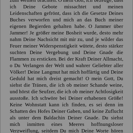
zum Weinen brachten. O mein Gott, ich bezeuge, dass
ich Deine Gebote missachtet und meinen
Leidenschaften gefrönt, dass ich die Gesetze Deines
Buches verworfen und mich an das Buch meiner
eigenen Begierden gehalten habe. O Jammer über
Jammer! Je größer meine Bosheit wurde, desto mehr
nahm Deine Nachsicht mit mir zu, und je wilder das
Feuer meiner Widerspenstigkeit wütete, desto stärker
suchten Deine Vergebung und Deine Gnade die
Flammen zu ersticken. Bei der Kraft Deiner Allmacht,
o Du Verlangen der Welt und wahrer Geliebter aller
Völker! Deine Langmut hat mich hoffärtig und Deine
Geduld hat mich dreist gemacht! O mein Gott, Du
siehst die Tränen, die ich ob meiner Schande weine,
und hörst die Seufzer, die ich ob meiner Achtlosigkeit
ausstoße. Ich schwöre bei Deiner erhabenen Größe!
Keine Wohnstatt kann ich finden, es sei denn im
Schatten des Hofes Deiner Gaben, und keine Zuflucht
als unter dem Baldachin Deiner Gnade. Du siehst
mich inmitten eines Meeres hoffnungsloser
Verzweiflung, seitdem Du mich Deine Worte hören