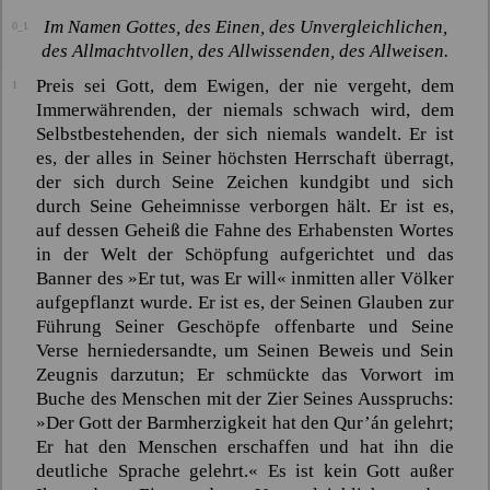
Im Namen Gottes, des Einen, des Unvergleichlichen,
0_1
des Allmachtvollen, des Allwissenden, des Allweisen.
Preis sei Gott, dem Ewigen, der nie vergeht, dem
1
Immerwährenden, der niemals schwach wird, dem
Selbstbestehenden, der sich niemals wandelt. Er ist
es, der alles in Seiner höchsten Herrschaft überragt,
der sich durch Seine Zeichen kundgibt und sich
durch Seine Geheimnisse verborgen hält. Er ist es,
auf dessen Geheiß die Fahne des Erhabensten Wortes
in der Welt der Schöpfung aufgerichtet und das
Banner des
»Er tut, was Er will«
inmitten aller Völker
aufgepflanzt wurde. Er ist es, der Seinen Glauben zur
Führung Seiner Geschöpfe offenbarte und Seine
Verse herniedersandte, um Seinen Beweis und Sein
Zeugnis darzutun; Er schmückte das Vorwort im
Buche des Menschen mit der Zier Seines Ausspruchs:
»Der Gott der Barmherzigkeit hat den
Qur’án
gelehrt;
Er hat den Menschen erschaffen und hat ihn die
deutliche Sprache gelehrt.«
Es ist kein Gott außer