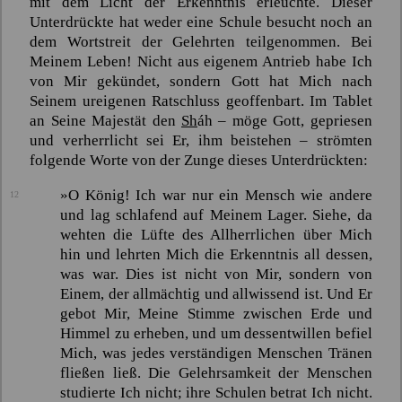
mit dem Licht der Erkenntnis erleuchte. Dieser
Unterdrückte hat weder eine Schule besucht noch an
dem Wortstreit der Gelehrten teilgenommen. Bei
Meinem Leben! Nicht aus eigenem Antrieb habe Ich
von Mir gekündet, sondern Gott hat Mich nach
Seinem ureigenen Ratschluss geoffenbart. Im Tablet
an Seine Majestät den
Sh
áh
– möge Gott, gepriesen
und verherrlicht sei Er, ihm beistehen – strömten
folgende Worte von der Zunge dieses Unterdrückten:
»O König! Ich war nur ein Mensch wie andere
12
und lag schlafend auf Meinem Lager. Siehe, da
wehten die Lüfte des Allherrlichen über Mich
hin und lehrten Mich die Erkenntnis all dessen,
was war. Dies ist nicht von Mir, sondern von
Einem, der allmächtig und allwissend ist. Und Er
gebot Mir, Meine Stimme zwischen Erde und
Himmel zu erheben, und um dessentwillen befiel
Mich, was jedes verständigen Menschen Tränen
fließen ließ. Die Gelehrsamkeit der Menschen
studierte Ich nicht; ihre Schulen betrat Ich nicht.