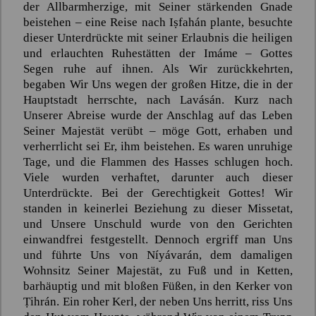
der Allbarmherzige, mit Seiner stärkenden Gnade
beistehen – eine Reise nach
Iṣfahán
plante, besuchte
dieser Unterdrückte mit seiner Erlaubnis die heiligen
und erlauchten Ruhestätten der
Imáme
– Gottes
Segen ruhe auf ihnen. Als Wir zurückkehrten,
begaben Wir Uns wegen der großen Hitze, die in der
Hauptstadt herrschte, nach
Lavásán
. Kurz nach
Unserer Abreise wurde der Anschlag auf das Leben
Seiner Majestät verübt – möge Gott, erhaben und
verherrlicht sei Er, ihm beistehen. Es waren unruhige
Tage, und die Flammen des Hasses schlugen hoch.
Viele wurden verhaftet, darunter auch dieser
Unterdrückte. Bei der Gerechtigkeit Gottes! Wir
standen in keinerlei Beziehung zu dieser Missetat,
und Unsere Unschuld wurde von den Gerichten
einwandfrei festgestellt. Dennoch ergriff man Uns
und führte Uns von
Níyávarán
, dem damaligen
Wohnsitz Seiner Majestät, zu Fuß und in Ketten,
barhäuptig und mit bloßen Füßen, in den Kerker von
Ṭihrán
. Ein roher Kerl, der neben Uns herritt, riss Uns