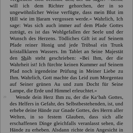
will ich dem Richter gehorchen, der in so
ungewöhnlicher Weise verfügte, dass mein Blut im
Ḥill
wie im
Ḥaram
vergossen werde.« Wahrlich, Ich
sage: Was sich auch immer auf dem Pfade Gottes
zuträgt, es ist das Wohlgefallen der Seele und der
Wunsch des Herzens. Tödliches Gift ist auf Seinem
Pfade reiner Honig und jede Trübsal ein Trunk
kristallklaren Wassers. Im Tablet an Seine Majestät
den
Sh
áh
steht geschrieben:
»Bei Ihm, der die
Wahrheit ist! Ich fürchte keinen Kummer auf Seinem
Pfad noch irgendeine Prüfung in Meiner Liebe zu
Ihm. Wahrlich, Gott machte das Leid zum Morgentau
auf Seiner grünen Au und zum Docht für Seine
Lampe, die Erde und Himmel erleuchtet.«
Wende dein Herz Ihm zu, der die
Ka‘bah
Gottes,
29
des Helfers in Gefahr, des Selbstbestehenden, ist, und
erhebe deine Hände zur Gnade Gottes, des Herrn aller
Welten, in so festem Glauben, dass sich alle
erschaffenen Dinge gleichfalls veranlasst sehen, die
Hände zu erheben. Alsdann richte dein Angesicht in