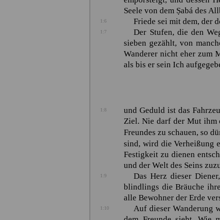
Seele von dem
Ṣabá
des All
Friede sei mit dem, der 
1:6
Der Stufen, die den We
1:7
sieben gezählt, von manche
Wanderer nicht eher zum M
als bis er sein Ich aufgegeb
und Geduld ist das Fahrze
1:8
Ziel. Nie darf der Mut ihm
Freundes zu schauen, so dür
sind, wird die Verheißung 
Festigkeit zu dienen entsc
und der Welt des Seins zuzu
Das Herz dieser Diener,
1:9
blindlings die Bräuche ihr
alle Bewohner der Erde ver
Auf dieser Wanderung wi
1:10
dem Freunde sieht. Wie m