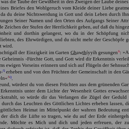
as die Taube der Gewißheit in den Zweigen der Laube deines H
deines Briefes den Wohlgeruch vom Kleide deiner Liebe geatm
a du deine Nichtswerdung in Gott und dein Leben durch Ihn
rungen Seiner Namen und den Orten des Aufgangs Seiner Attrib
nde Zeichen der Stufen der Herrlichkeit geben, auf daß du hin
önheit und dorthin gelangest, wo du in der Schöpfung nic
liebten, des Ehrwürdigen, und du nicht mehr der Geschöpfe g
t wird.
A
achtigall der Einzigkeit im Garten
Gh
aw
th
íyyih
gesungen
:
»A
te Geheimnis
›Fürchte Gott, und Gott wird dir Erkenntnis verle
tums ewigen Vorseins erinnern und sich auf Flügeln der Sehns
Q
n‹
erheben und von den Früchten der Gemeinschaft in den Gä
A
Q
ln«
.
eund, würdest du von diesen Früchten aus dem grünenden Gart
Erkenntnis unter dem Lichte der Wesenheit Gottes erwachsen
ckstrahlt, so würde dir das Verlangen die Zügel der Geduld
 durch das Leuchten des Göttlichen Lichtes erbeben lassen, d
 göttlichen Heimat im Mittelpunkt der wahren Bedeutung ent
f der dich die Lüfte so tragen, wie du auf der Erde einherge
nde. Möchte es Mich und dich und jeden erfreuen, der z
rz dadurch erfrischt ist, daß der Zephir der Gewißheit über 