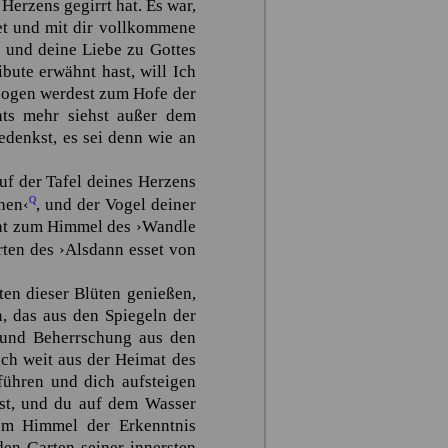
erzens gegirrt hat. Es war,
et und mit dir vollkommene
 und deine Liebe zu Gottes
ute erwähnt hast, will Ich
gezogen werdest zum Hofe der
hts mehr siehst außer dem
edenkst, es sei denn wie an
uf der Tafel deines Herzens
Q
ihen‹
, und der Vogel deiner
ucht zum Himmel des
›Wandle
rten des
›Alsdann esset von
en dieser Blüten genießen,
, das aus den Spiegeln der
 und Beherrschung aus den
ich weit aus der Heimat des
führen und dich aufsteigen
hst, und du auf dem Wasser
um Himmel der Erkenntnis
den Garten seiner innersten