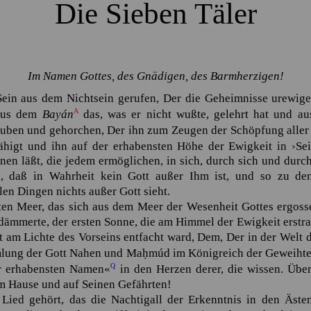
Die Sieben Täler
Im Namen Gottes, des Gnädigen, des Barmherzigen!
 Sein aus dem Nichtsein gerufen, Der die Geheimnisse urewige
A
 aus dem
Bayán
das, was er nicht wußte, gelehrt hat und a
lauben und gehorchen, Der ihn zum Zeugen der Schöpfung aller
fähigt und ihn auf der erhabensten Höhe der Ewigkeit in ›Se
en läßt, die jedem ermöglichen, in sich, durch sich und durc
, daß in Wahrheit kein Gott außer Ihm ist, und so zu den
llen Dingen nichts außer Gott sieht.
ten Meer, das sich aus dem Meer der Wesenheit Gottes ergoss
dämmerte, der ersten Sonne, die am Himmel der Ewigkeit erstrah
t am Lichte des Vorseins entfacht ward, Dem, Der in der Welt
lung der Gott Nahen und
Maḥmúd
im Königreich der Geweihte
Q
der erhabensten Namen«
in den Herzen derer, die wissen. Übe
em Hause und auf Seinen Gefährten!
 Lied gehört, das die Nachtigall der Erkenntnis in den Äst