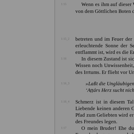
Wenn es ihm auf dieser 
1:15
von dem Göttlichen Boten d
betreten und im Feuer der 
1:15_2
erleuchtende Sonne der Se
entflammt ist, wird es die 
In diesem Zustand ist si
1:16
Wissen noch Unwissenheit,
des Irrtums. Er flieht vor U
»Laßt die Ungläubigen
1:16_3
‘Aṭṭárs
Herz sucht nich
Schmerz ist in diesem Ta
1:16_4
Liebende keinen anderen G
Pfad zum Geliebten wird er
des Freundes legen.
O mein Bruder! Ehe du 
1:17