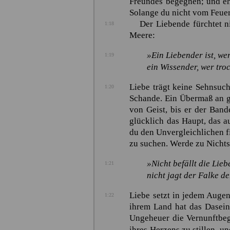
Freundes begegnen; und eh
Solange du nicht vom Feuer
Der Liebende fürchtet n
1:18
Meere:
»Ein Liebender ist, wer
1:19
ein Wissender, wer troc
Liebe trägt keine Sehnsuc
1:20
Schande. Ein Übermaß an ge
von Geist, bis er der Band
glücklich das Haupt, das a
du den Unvergleichlichen f
zu suchen. Werde zu Nichts
»Nicht befällt die Lieb
1:21
nicht jagt der Falke d
Liebe setzt in jedem Augenb
1:22
ihrem Land hat das Dasein 
Ungeheuer die Vernunftbega
ihres Herzens zu stillen, u