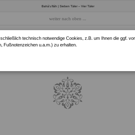
Bahá’u’lláh | Sieben Täler – Vier Täler
weiter nach oben ...
chließlich technisch notwendige Cookies, z.B. um Ihnen die ggf. 
Bahá’u’lláh
 Fußnotenzeichen u.a.m.) zu erhalten.
Sieben Täler – Vier Täler
Haft-Vádí –
Ch
ihár-Vádí