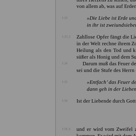
von allem ab, was auf Erden
»Die Liebe ist Erde u
1:23
in ihr ist zweiundsieb
Zahllose Opfer fängt die Li
1:23_5
in der Welt rechne ihrem Z
Heilung als den Tod und k
süßer als Honig und dem Su
Darum muß das Feuer der 
1:24
sei und die Stufe des Herrn
»Entfach’ das Feuer de
1:25
dann geh in der Liebe
Ist der Liebende durch Gott
1:26
und er wird vom Zweifel 
1:26_6
kommen. Er wird mit dem Au