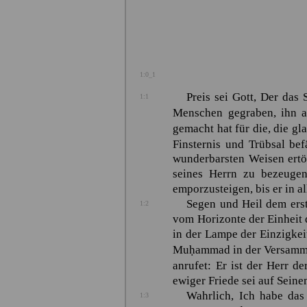
1:0_1
Preis sei Gott, Der das
1:1
Menschen gegraben, ihn
gemacht hat für die, die g
Finsternis und Trübsal be
wunderbarsten Weisen ertön
seines Herrn zu bezeugen
emporzusteigen, bis er in a
Segen und Heil dem ers
1:2
vom Horizonte der Einheit 
in der Lampe der Einzigkei
Muḥammad
in der Versamm
anrufet: Er ist der Herr 
ewiger Friede sei auf Sein
Wahrlich, Ich habe das
1:3