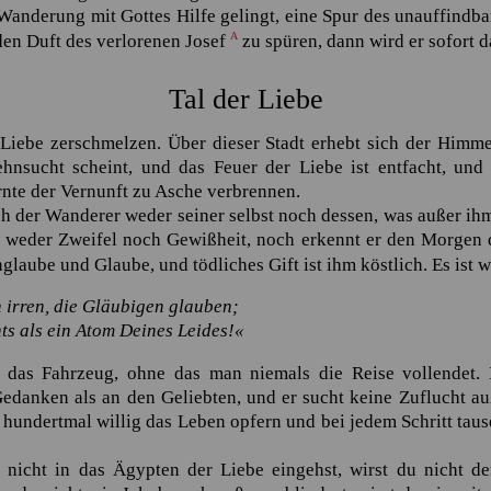
Wanderung mit Gottes Hilfe gelingt, eine Spur des unauffindb
A
en Duft des verlorenen Josef
zu spüren, dann wird er sofort d
Tal der Liebe
Liebe zerschmelzen. Über dieser Stadt erhebt sich der Himme
hnsucht scheint, und das Feuer der Liebe ist entfacht, un
Ernte der Vernunft zu Asche verbrennen.
ch der Wanderer weder seiner selbst noch dessen, was außer ihm
 weder Zweifel noch Gewißheit, noch erkennt er den Morgen 
nglaube und Glaube, und tödliches Gift ist ihm köstlich. Es ist 
 irren, die Gläubigen glauben;
ts als ein Atom Deines Leides!«
l das Fahrzeug, ohne das man niemals die Reise vollendet. 
edanken als an den Geliebten, und er sucht keine Zuflucht a
 hundertmal willig das Leben opfern und bei jedem Schritt ta
nicht in das Ägypten der Liebe eingehst, wirst du nicht d