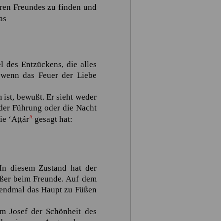
aren Freundes zu finden und
as
l des Entzückens, die alles
d wenn das Feuer der Liebe
 ist, bewußt. Er sieht weder
der Führung oder die Nacht
A
wie
‘Aṭṭár
gesagt hat:
In diesem Zustand hat der
ußer beim Freunde. Auf dem
usendmal das Haupt zu Füßen
em Josef der Schönheit des