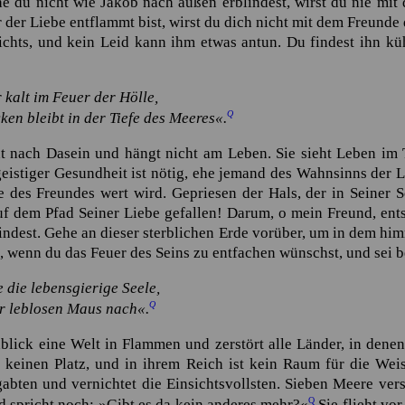
e du nicht wie Jakob nach außen erblindest, wirst du nie mit
 der Liebe entflammt bist, wirst du dich nicht mit dem Freunde
ichts, und kein Leid kann ihm etwas antun. Du findest ihn k
 kalt im Feuer der Hölle,
Q
ken bleibt in der Tiefe des Meeres«.
ht nach Dasein und hängt nicht am Leben. Sie sieht Leben im
istiger Gesundheit ist nötig, ehe jemand des Wahnsinns der L
e des Freundes wert wird. Gepriesen der Hals, der in Seiner 
uf dem Pfad Seiner Liebe gefallen! Darum, o mein Freund, ent
indest. Gehe an dieser sterblichen Erde vorüber, um in dem hi
, wenn du das Feuer des Seins zu entfachen wünschst, und sei 
e die lebensgierige Seele,
Q
er leblosen Maus nach«.
lick eine Welt in Flammen und zerstört alle Länder, in denen 
keinen Platz, und in ihrem Reich ist kein Raum für die Weis
bten und vernichtet die Einsichtsvollsten. Sieben Meere vers
Q
nd spricht noch:
»Gibt es da kein anderes mehr?«
Sie flieht vor