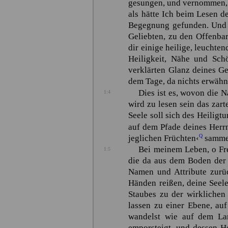
gesungen, und vernommen, w
als hätte Ich beim Lesen 
Begegnung gefunden. Und d
Geliebten, zu den Offenba
dir einige heilige, leuchte
Heiligkeit, Nähe und Sch
verklärten Glanz deines Ge
dem Tage, da nichts erwähn
Dies ist es, wovon die N
1:4
wird zu lesen sein das zar
Seele soll sich des Heilig
auf dem Pfade deines Herr
Q
jeglichen Früchten‹
samme
Bei meinem Leben, o Fr
1:5
die da aus dem Boden der 
Namen und Attribute zurü
Händen reißen, deine Seele
Staubes zu der wirklichen
lassen zu einer Ebene, au
wandelst wie auf dem La
emporsteigt, und dessen He