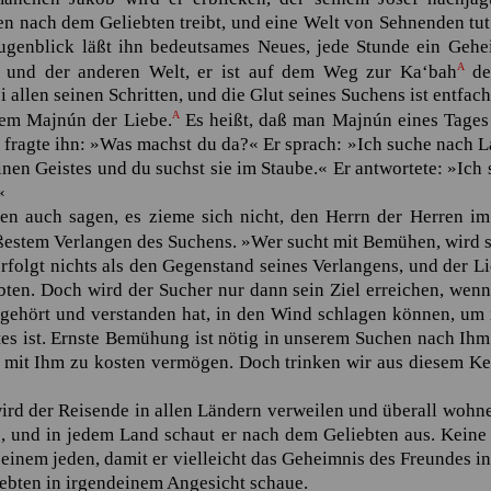
n nach dem Geliebten treibt, und eine Welt von Sehnenden tut
ugenblick läßt ihn bedeutsames Neues, jede Stunde ein Gehe
A
er und der anderen Welt, er ist auf dem Weg zur
Ka‘bah
des
 allen seinen Schritten, und die Glut seines Suchens ist entfach
A
dem
Majnún
der Liebe.
Es heißt, daß man
Majnún
eines Tages 
 fragte ihn: »Was machst du da?« Er sprach: »Ich suche nach
L
nen Geistes und du suchst sie im Staube.« Er antwortete: »Ich su
«
en auch sagen, es zieme sich nicht, den Herrn der Herren im
ßestem Verlangen des Suchens. »Wer sucht mit Bemühen, wird s
folgt nichts als den Gegenstand seines Verlangens, und der Lie
ten. Doch wird der Sucher nur dann sein Ziel erreichen, wenn 
 gehört und verstanden hat, in den Wind schlagen können, um 
es ist. Ernste Bemühung ist nötig in unserem Suchen nach Ihm 
 mit Ihm zu kosten vermögen. Doch trinken wir aus diesem Kel
rd der Reisende in allen Ländern verweilen und überall wohnen
, und in jedem Land schaut er nach dem Geliebten aus. Keine 
einem jeden, damit er vielleicht das Geheimnis des Freundes i
iebten in irgendeinem Angesicht schaue.