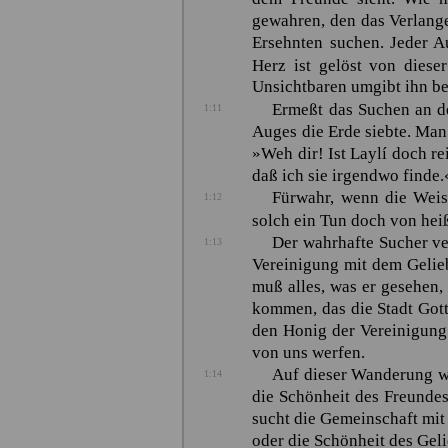
gewahren, den das Verlange
Ersehnten suchen. Jeder A
Herz ist gelöst von dies
Unsichtbaren umgibt ihn bei
Ermeßt das Suchen an 
1:11
Auges die Erde siebte. Man
»Weh dir! Ist
Laylí
doch rei
daß ich sie irgendwo finde.
Fürwahr, wenn die Weis
1:12
solch ein Tun doch von hei
Der wahrhafte Sucher ver
1:13
Vereinigung mit dem Gelieb
muß alles, was er gesehen,
kommen, das die Stadt Gott
den Honig der Vereinigung
von uns werfen.
Auf dieser Wanderung wi
1:14
die Schönheit des Freundes
sucht die Gemeinschaft mit 
oder die Schönheit des Gel