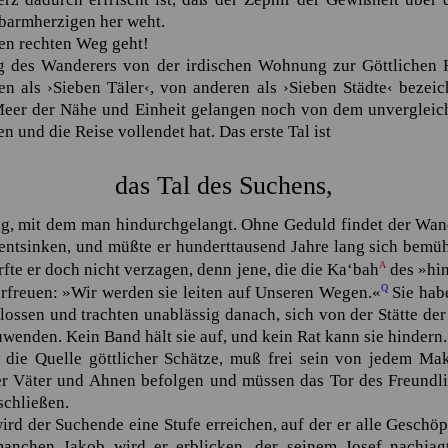
barmherzigen her weht.
den rechten Weg geht!
g des Wanderers von der irdischen Wohnung zur Göttlichen 
n als ›Sieben Täler‹, von anderen als ›Sieben Städte‹ bezeic
eer der Nähe und Einheit gelangen noch von dem unvergleich
en und die Reise vollendet hat. Das erste Tal ist
das Tal des Suchens,
ug, mit dem man hindurchgelangt. Ohne Geduld findet der Wa
 entsinken, und müßte er hunderttausend Jahre lang sich bemü
A
fte er doch nicht verzagen, denn jene, die die
Ka‘bah
des
»hi
Q
erfreuen:
»Wir werden sie leiten auf Unseren Wegen.«
Sie habe
hlossen und trachten unablässig danach, sich von der Stätte de
wenden. Kein Band hält sie auf, und kein Rat kann sie hindern.
 die Quelle göttlicher Schätze, muß frei sein von jedem Mak
er Väter und Ahnen befolgen und müssen das Tor des Freundli
schließen.
rd der Suchende eine Stufe erreichen, auf der er alle Geschöp
anchen Jakob wird er erblicken, der seinem Josef nachja