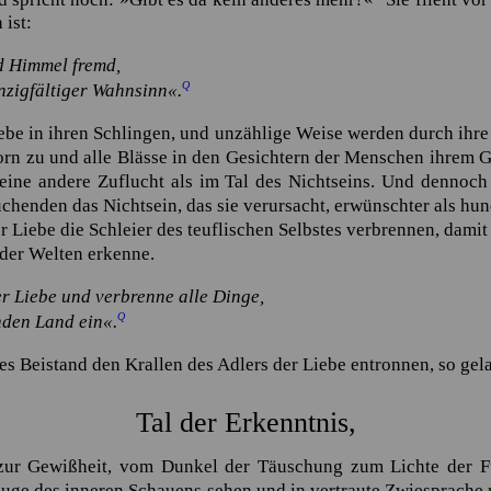
 ist:
nd Himmel fremd,
Q
enzigfältiger Wahnsinn«.
ebe in ihren Schlingen, und unzählige Weise werden durch ihre
orn zu und alle Blässe in den Gesichtern der Menschen ihrem Gi
eine andere Zuflucht als im Tal des Nichtseins. Und dennoch 
chenden das Nichtsein, das sie verursacht, erwünschter als hun
Liebe die Schleier des teuflischen Selbstes verbrennen, damit 
 der Welten erkenne.
r Liebe und verbrenne alle Dinge,
Q
nden Land ein«.
es Beistand den Krallen des Adlers der Liebe entronnen, so gela
Tal der Erkenntnis,
zur Gewißheit, vom Dunkel der Täuschung zum Lichte der Fü
ge des inneren Schauens sehen und in vertraute Zwiesprache m