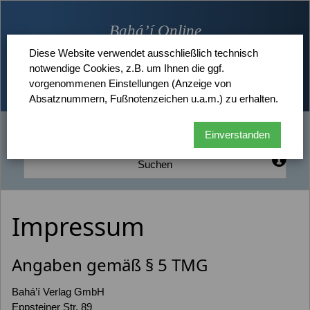
Bahá’í Online
Bibliothek
Diese Website verwendet ausschließlich technisch
notwendige Cookies, z.B. um Ihnen die ggf.
vorgenommenen Einstellungen (Anzeige von
Bahá’í-Gemeinde Deutschland |
Woran Bahá’í glauben |
Gemeinsames
Absatznummern, Fußnotenzeichen u.a.m.) zu erhalten.
Handeln
Einverstanden
Suchen
Impressum
Angaben gemäß § 5 TMG
Bahá’í Verlag GmbH
Eppsteiner Str. 89